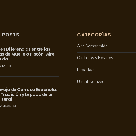
T POSTS
CATEGORÍAS
Aire Comprimido
les Diferencias entre las
s de Muelle o Pistón | Aire
Cuchillos y Navajas
mido
RIMIDO
Espadas
Uncategorized
avaja de Carraca Española:
, Tradición y Legado de un
ltural
Y NAVAJAS