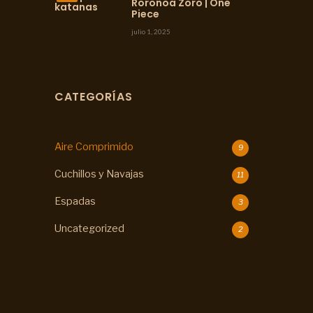
Roronoa Zoro | One
Piece
julio 1, 2025
CATEGORÍAS
Aire Comprimido
9
Cuchillos y Navajas
11
Espadas
3
Uncategorized
2