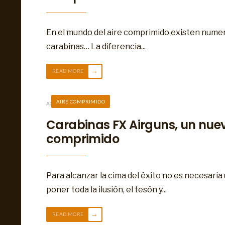
En el mundo del aire comprimido existen numero
carabinas… La diferencia
...
→
READ MORE
AIRE COMPRIMIDO
AGOSTO 5, 2024
Carabinas FX Airguns, un nuev
comprimido
Para alcanzar la cima del éxito no es necesaria
poner toda la ilusión, el tesón y
...
→
READ MORE