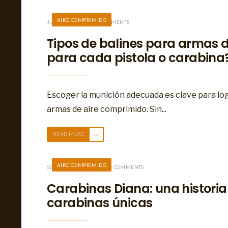
AIRE COMPRIMIDO
JULIO 11, 2024
• 16 COMMENTS
Tipos de balines para armas 
para cada pistola o carabina
Escoger la munición adecuada es clave para log
armas de aire comprimido. Sin
...
→
READ MORE
AIRE COMPRIMIDO
SEPTIEMBRE 5, 2019
• 17 COMMENTS
Carabinas Diana: una histori
carabinas únicas