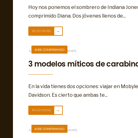
Hoy nos ponemos el sombrero de Indiana Jones p
comprimido Diana. Dos jóvenes llenos de
...
→
READ MORE
AIRE COMPRIMIDO
JULIO 19, 2019
• 3 COMMENTS
3 modelos míticos de carabin
En la vida tienes dos opciones: viajar en Moby
Davidson. Es cierto que ambas te
...
→
READ MORE
AIRE COMPRIMIDO
JUNIO 28, 2019
• 7 COMMENTS