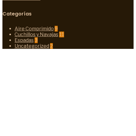
Categorías
Aire Comprimido
9
Cuchillos y Navajas
11
Espadas
3
Uncategorized
2