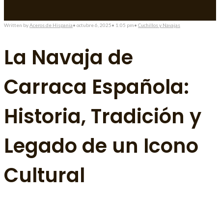
Written by
Aceros de Hispania
•
octubre 6, 2025
•
1:05 pm
•
Cuchillos y Navajas
La Navaja de
Carraca Española:
Historia, Tradición y
Legado de un Icono
Cultural