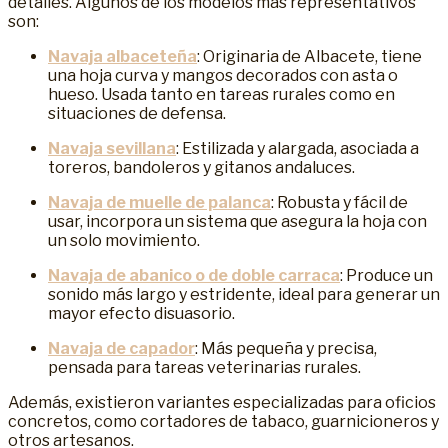
detalles. Algunos de los modelos más representativos
son:
Navaja albaceteña
: Originaria de Albacete, tiene
una hoja curva y mangos decorados con asta o
hueso. Usada tanto en tareas rurales como en
situaciones de defensa.
Navaja sevillana
: Estilizada y alargada, asociada a
toreros, bandoleros y gitanos andaluces.
Navaja de muelle de palanca
: Robusta y fácil de
usar, incorpora un sistema que asegura la hoja con
un solo movimiento.
Navaja de abanico o de doble carraca
: Produce un
sonido más largo y estridente, ideal para generar un
mayor efecto disuasorio.
Navaja de capador
: Más pequeña y precisa,
pensada para tareas veterinarias rurales.
Además, existieron variantes especializadas para oficios
concretos, como cortadores de tabaco, guarnicioneros y
otros artesanos.