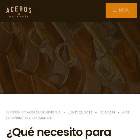
MENU
WRITTEN BY
ACEROS DE HISPANIA
•
JUNIO 28, 2019
•
10:26 AM
•
AIRE
COMPRIMIDO
• 7 COMMENTS
¿Qué necesito para