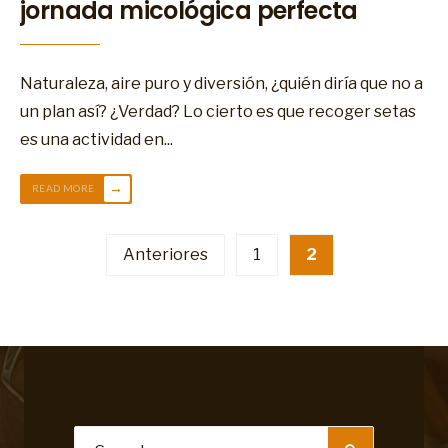
jornada micológica perfecta
Naturaleza, aire puro y diversión, ¿quién diría que no a
un plan así? ¿Verdad? Lo cierto es que recoger setas
es una actividad en
...
→
READ MORE
Navegación
Anteriores
1
2
de
entradas